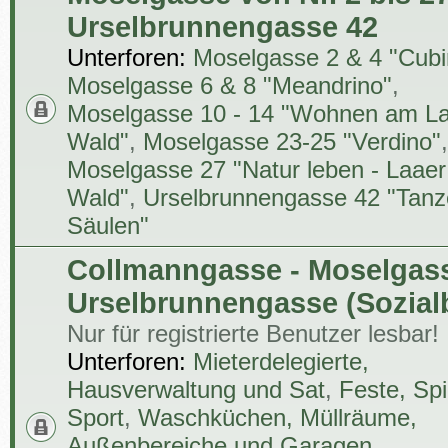
Urselbrunnengasse 42
Unterforen:
Moselgasse 2 & 4 "Cubi
Moselgasse 6 & 8 "Meandrino"
,
Moselgasse 10 - 14 "Wohnen am L
Wald"
,
Moselgasse 23-25 "Verdino"
Moselgasse 27 "Natur leben - Laaer
Wald"
,
Urselbrunnengasse 42 "Tan
Säulen"
Collmanngasse - Moselgass
Urselbrunnengasse (Sozial
Nur für registrierte Benutzer lesbar!
Unterforen:
Mieterdelegierte,
Hausverwaltung und Sat
,
Feste, Spi
Sport
,
Waschküchen, Müllräume,
Außenbereiche und Garagen
,