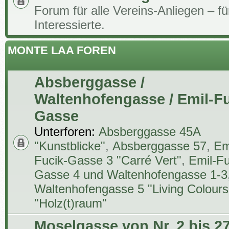
Forum für alle Vereins-Anliegen – für
Interessierte.
MONTE LAA FOREN
Absberggasse /
Waltenhofengasse / Emil-Fu
Gasse
Unterforen:
Absberggasse 45A
"Kunstblicke"
,
Absberggasse 57
,
Em
Fucik-Gasse 3 "Carré Vert"
,
Emil-Fu
Gasse 4 und Waltenhofengasse 1-3
Waltenhofengasse 5 "Living Colours
"Holz(t)raum"
Moselgasse von Nr. 2 bis 27