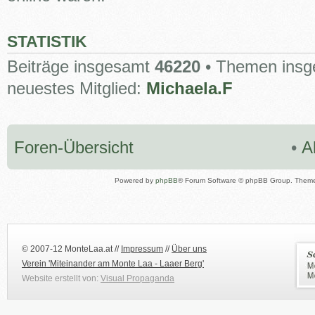
STATISTIK
Beiträge insgesamt
46220
• Themen ins
neuestes Mitglied:
Michaela.F
Foren-Übersicht
•
A
Powered by
phpBB
® Forum Software © phpBB Group. Them
© 2007-12 MonteLaa.at //
Impressum
//
Über uns
Verein 'Miteinander am Monte Laa - Laaer Berg'
Website erstellt von:
Visual Propaganda