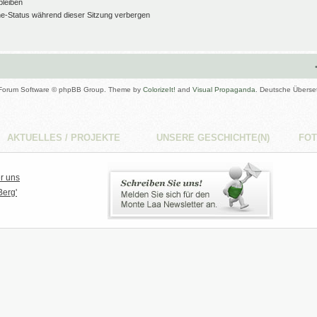
leiben
e-Status während dieser Sitzung verbergen
Forum Software © phpBB Group. Theme by
ColorizeIt!
and
Visual Propaganda
. Deutsche Überse
AKTUELLES / PROJEKTE
UNSERE GESCHICHTE(N)
FO
r uns
Berg'