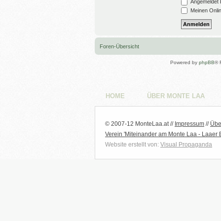
Angemeldet b
Meinen Onlin
Foren-Übersicht
Powered by
phpBB
® 
HOME
ÜBER MONTE LAA
© 2007-12 MonteLaa.at //
Impressum
//
Übe
Verein 'Miteinander am Monte Laa - Laaer 
Website erstellt von:
Visual Propaganda