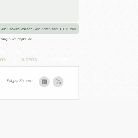
•
Alle Cookies löschen
• Alle Zeiten sind
UTC+01:00
tzung durch
phpBB.de
TOS
VIDEOS
FORUM
Folgen Sie uns: