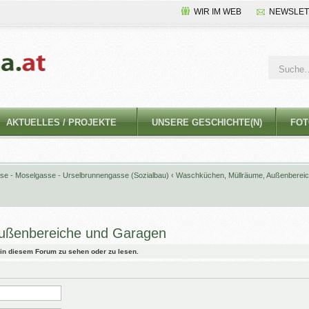
WIR IM WEB
NEWSLET
AKTUELLES / PROJEKTE
UNSERE GESCHICHTE(N)
FOT
se - Moselgasse - Urselbrunnengasse (Sozialbau)
‹
Waschküchen, Müllräume, Außenberei
ußenbereiche und Garagen
in diesem Forum zu sehen oder zu lesen.