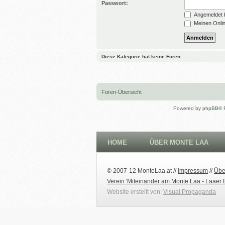
Passwort:
Angemeldet b
Meinen Onlin
Diese Kategorie hat keine Foren.
Foren-Übersicht
Powered by
phpBB
® 
HOME
ÜBER MONTE LAA
© 2007-12 MonteLaa.at //
Impressum
//
Übe
Verein 'Miteinander am Monte Laa - Laaer 
Website erstellt von:
Visual Propaganda