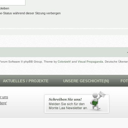
leiben
e-Status während dieser Sitzung verbergen
Forum Software © phpBB Group. Theme by
ColorizeIt!
and
Visual Propaganda
. Deutsche Überse
AKTUELLES / PROJEKTE
UNSERE GESCHICHTE(N)
FO
r uns
Berg'