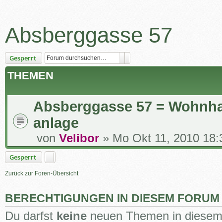
Absberggasse 57
Suche
Erweiterte Suche
Gesperrt
THEMEN
Absberggasse 57 = Wohnh
anlage
von
Velibor
» Mo Okt 11, 2010 18:
Gesperrt
Zurück zur Foren-Übersicht
BERECHTIGUNGEN IN DIESEM FORUM
Du darfst
keine
neuen Themen in diesem 