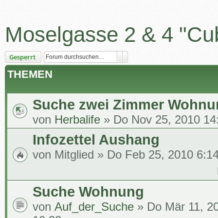
Moselgasse 2 & 4 "Cu
Suche
Erweiterte Suche
Gesperrt
THEMEN
Suche zwei Zimmer Wohnu
von
Herbalife
» Do Nov 25, 2010 14
Infozettel Aushang
von
Mitglied
» Do Feb 25, 2010 6:1
Suche Wohnung
von
Auf_der_Suche
» Do Mär 11, 2