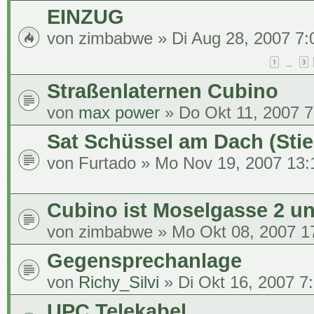
EINZUG
von
zimbabwe
» Di Aug 28, 2007 7:
1
3
…
Straßenlaternen Cubino
von
max power
» Do Okt 11, 2007 7
Sat Schüssel am Dach (Stie
von
Furtado
» Mo Nov 19, 2007 13:
Cubino ist Moselgasse 2 u
von
zimbabwe
» Mo Okt 08, 2007 1
Gegensprechanlage
von
Richy_Silvi
» Di Okt 16, 2007 7
UPC Telekabel