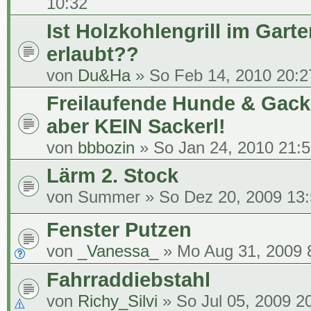
10:32
Ist Holzkohlengrill im Gart
erlaubt??
von
Du&Ha
» So Feb 14, 2010 20:2
Freilaufende Hunde & Gack
aber KEIN Sackerl!
von
bbbozin
» So Jan 24, 2010 21:
Lärm 2. Stock
von
Summer
» So Dez 20, 2009 13
Fenster Putzen
von
_Vanessa_
» Mo Aug 31, 2009 
Fahrraddiebstahl
von
Richy_Silvi
» So Jul 05, 2009 2