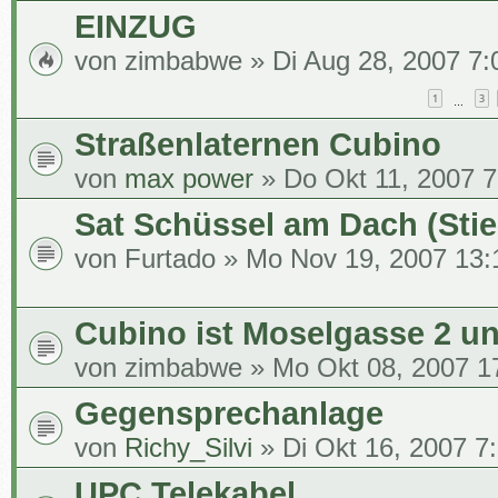
EINZUG
von
zimbabwe
» Di Aug 28, 2007 7:
1
3
…
Straßenlaternen Cubino
von
max power
» Do Okt 11, 2007 7
Sat Schüssel am Dach (Stie
von
Furtado
» Mo Nov 19, 2007 13:
Cubino ist Moselgasse 2 u
von
zimbabwe
» Mo Okt 08, 2007 1
Gegensprechanlage
von
Richy_Silvi
» Di Okt 16, 2007 7
UPC Telekabel