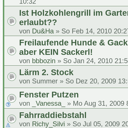
10:32
Ist Holzkohlengrill im Gart
erlaubt??
von
Du&Ha
» So Feb 14, 2010 20:2
Freilaufende Hunde & Gack
aber KEIN Sackerl!
von
bbbozin
» So Jan 24, 2010 21:
Lärm 2. Stock
von
Summer
» So Dez 20, 2009 13
Fenster Putzen
von
_Vanessa_
» Mo Aug 31, 2009 
Fahrraddiebstahl
von
Richy_Silvi
» So Jul 05, 2009 2