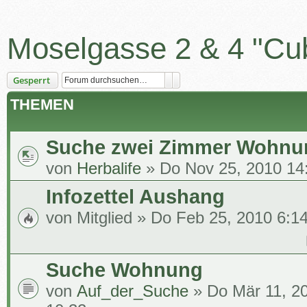
Moselgasse 2 & 4 "Cu
Suche
Erweiterte Suche
Gesperrt
THEMEN
Suche zwei Zimmer Wohnu
von
Herbalife
» Do Nov 25, 2010 14
Infozettel Aushang
von
Mitglied
» Do Feb 25, 2010 6:1
Suche Wohnung
von
Auf_der_Suche
» Do Mär 11, 2