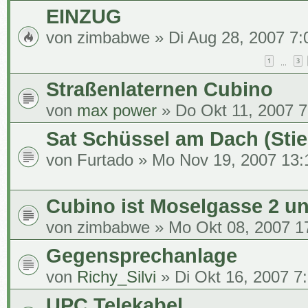
EINZUG
von
zimbabwe
» Di Aug 28, 2007 7:
1
3
…
Straßenlaternen Cubino
von
max power
» Do Okt 11, 2007 7
Sat Schüssel am Dach (Stie
von
Furtado
» Mo Nov 19, 2007 13:
Cubino ist Moselgasse 2 u
von
zimbabwe
» Mo Okt 08, 2007 1
Gegensprechanlage
von
Richy_Silvi
» Di Okt 16, 2007 7
UPC Telekabel