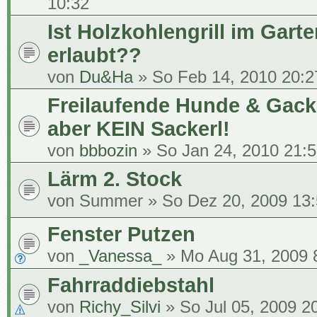
10:32
Ist Holzkohlengrill im Gart
erlaubt??
von
Du&Ha
» So Feb 14, 2010 20:2
Freilaufende Hunde & Gack
aber KEIN Sackerl!
von
bbbozin
» So Jan 24, 2010 21:
Lärm 2. Stock
von
Summer
» So Dez 20, 2009 13
Fenster Putzen
von
_Vanessa_
» Mo Aug 31, 2009 
Fahrraddiebstahl
von
Richy_Silvi
» So Jul 05, 2009 2