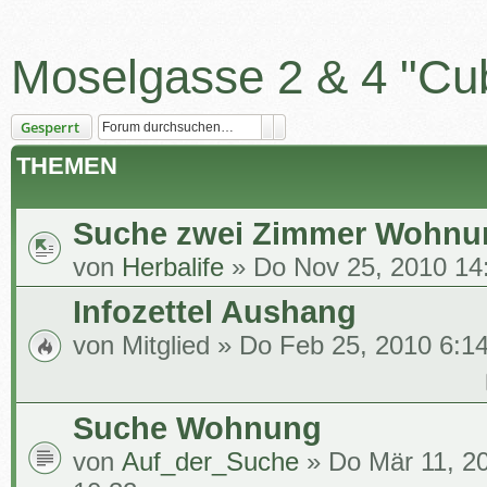
Moselgasse 2 & 4 "Cu
Suche
Erweiterte Suche
Gesperrt
THEMEN
Suche zwei Zimmer Wohnu
von
Herbalife
» Do Nov 25, 2010 14
Infozettel Aushang
von
Mitglied
» Do Feb 25, 2010 6:1
Suche Wohnung
von
Auf_der_Suche
» Do Mär 11, 2