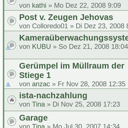
von
kathi
» Mo Dez 22, 2008 9:09
Post v. Zeugen Jehovas
von
Colloredo01
» Di Dez 23, 2008 
Kameraüberwachungssyst
von
KUBU
» So Dez 21, 2008 18:04
Gerümpel im Müllraum der
Stiege 1
von
anzac
» Fr Nov 28, 2008 12:35
ista-nachzahlung
von
Tina
» Di Nov 25, 2008 17:23
Garage
von
Tina
» Mo Jul 30, 2007 14:34