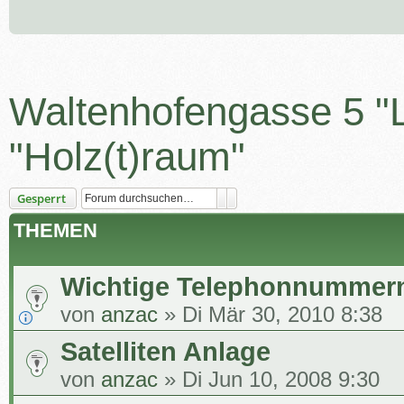
Waltenhofengasse 5 "L
"Holz(t)raum"
Suche
Erweiterte Suche
Gesperrt
THEMEN
Wichtige Telephonnummer
von
anzac
» Di Mär 30, 2010 8:38
Satelliten Anlage
von
anzac
» Di Jun 10, 2008 9:30