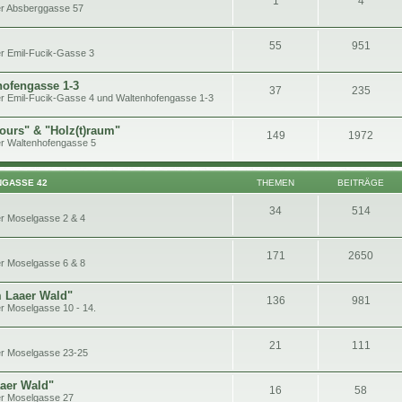
1
4
er Absberggasse 57
55
951
r Emil-Fucik-Gasse 3
hofengasse 1-3
37
235
r Emil-Fucik-Gasse 4 und Waltenhofengasse 1-3
ours" & "Holz(t)raum"
149
1972
r Waltenhofengasse 5
NGASSE 42
THEMEN
BEITRÄGE
34
514
r Moselgasse 2 & 4
171
2650
r Moselgasse 6 & 8
 Laaer Wald"
136
981
r Moselgasse 10 - 14.
21
111
er Moselgasse 23-25
aaer Wald"
16
58
er Moselgasse 27