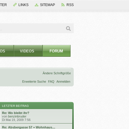
TER
LINKS
SITEMAP
RSS
OS
VIDEOS
FORUM
Ändere Schriftgröße
Erweiterte Suche
FAQ
Anmelden
LETZTER BEITRAG
Re: Wo bleibt ihr?
N
von
benzinbruder
e
Di Mai 19, 2009 7:56
u
e
Re: Absbergasse 57 = Wohnhaus…