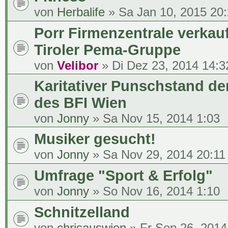
von
Herbalife
» Sa Jan 10, 2015 20
Porr Firmenzentrale verkauf
Tiroler Pema-Gruppe
von
Velibor
» Di Dez 23, 2014 14:3
Karitativer Punschstand de
des BFI Wien
von
Jonny
» Sa Nov 15, 2014 1:03
Musiker gesucht!
von
Jonny
» Sa Nov 29, 2014 20:11
Umfrage "Sport & Erfolg"
von
Jonny
» So Nov 16, 2014 1:10
Schnitzelland
von
chrisauswien
» Fr Sep 26, 2014