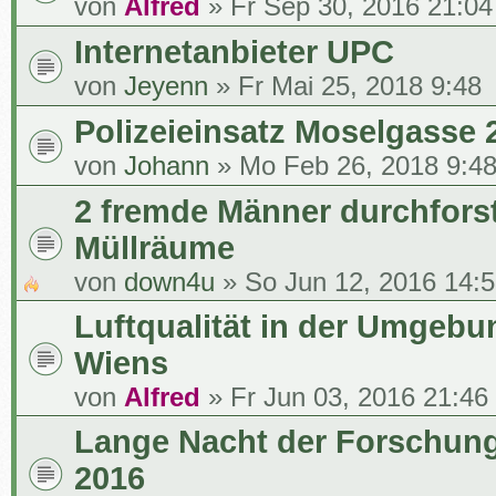
von
Alfred
» Fr Sep 30, 2016 21:04
Internetanbieter UPC
von
Jeyenn
» Fr Mai 25, 2018 9:48
Polizeieinsatz Moselgasse 
von
Johann
» Mo Feb 26, 2018 9:4
2 fremde Männer durchfors
Müllräume
von
down4u
» So Jun 12, 2016 14:
Luftqualität in der Umgebu
Wiens
von
Alfred
» Fr Jun 03, 2016 21:46
Lange Nacht der Forschun
2016