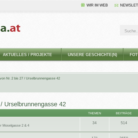
WIR IM WEB
NEWSLET
AKTUELLES / PROJEKTE
UNSERE GESCHICHTE(N)
FOT
on Nr. 2 bis 27 / Urselbrunnengasse 42
 / Urselbrunnengasse 42
THEMEN
BEITRÄGE
34
514
r Moselgasse 2 & 4