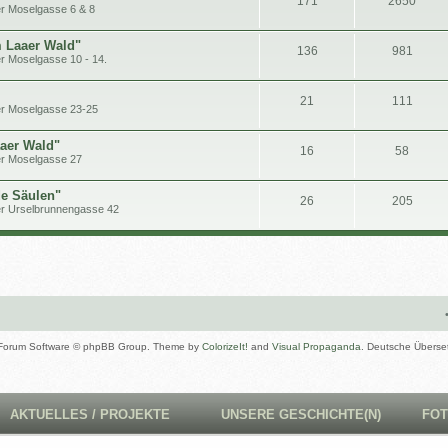
171
2650
r Moselgasse 6 & 8
 Laaer Wald"
136
981
r Moselgasse 10 - 14.
21
111
er Moselgasse 23-25
aaer Wald"
16
58
er Moselgasse 27
e Säulen"
26
205
er Urselbrunnengasse 42
Forum Software © phpBB Group. Theme by
ColorizeIt!
and
Visual Propaganda
. Deutsche Überse
AKTUELLES / PROJEKTE
UNSERE GESCHICHTE(N)
FO