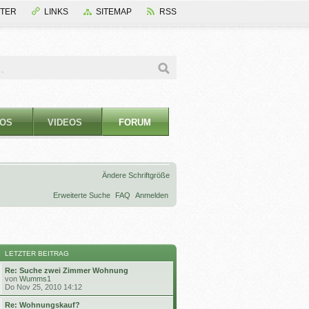
TER
LINKS
SITEMAP
RSS
OS
VIDEOS
FORUM
Ändere Schriftgröße
Erweiterte Suche
FAQ
Anmelden
LETZTER BEITRAG
Re: Suche zwei Zimmer Wohnung
N
von
Wumms1
e
Do Nov 25, 2010 14:12
u
e
Re: Wohnungskauf?