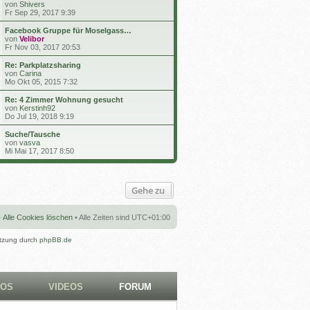
s
N
von
Shivers
t
e
Fr Sep 29, 2017 9:39
e
u
r
e
Facebook Gruppe für Moselgass…
B
s
N
von
Velibor
e
t
e
Fr Nov 03, 2017 20:53
i
e
u
t
r
e
Re: Parkplatzsharing
r
B
s
N
von
Carina
a
e
t
e
Mo Okt 05, 2015 7:32
g
i
e
u
t
r
e
Re: 4 Zimmer Wohnung gesucht
r
B
s
N
von
Kerstinh92
a
e
t
e
Do Jul 19, 2018 9:19
g
i
e
u
t
r
e
Suche/Tausche
r
B
s
N
von
vasva
a
e
t
e
Mi Mai 17, 2017 8:50
g
i
e
u
t
r
e
r
B
s
a
e
t
Gehe zu
g
i
e
t
r
r
B
a
e
•
Alle Cookies löschen
• Alle Zeiten sind
UTC+01:00
g
i
t
tzung durch
phpBB.de
r
a
g
TOS
VIDEOS
FORUM