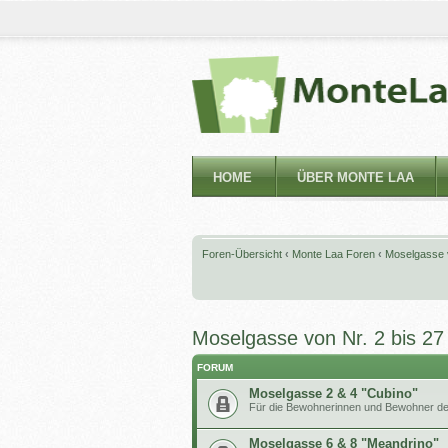
HOME
ÜBER MONTE LAA
Foren-Übersicht
‹
Monte Laa Foren
‹
Moselgasse v
Moselgasse von Nr. 2 bis 27
FORUM
Moselgasse 2 & 4 "Cubino"
Für die Bewohnerinnen und Bewohner de
Moselgasse 6 & 8 "Meandrino"