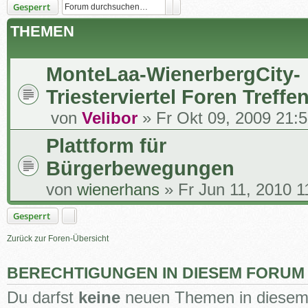
Suche
Erweiterte Suche
Gesperrt
THEMEN
MonteLaa-WienerbergCity-
Triesterviertel Foren Treffe
von
Velibor
» Fr Okt 09, 2009 21:
Plattform für
Bürgerbewegungen
von
wienerhans
» Fr Jun 11, 2010 1
Gesperrt
Zurück zur Foren-Übersicht
BERECHTIGUNGEN IN DIESEM FORUM
Du darfst
keine
neuen Themen in diesem 