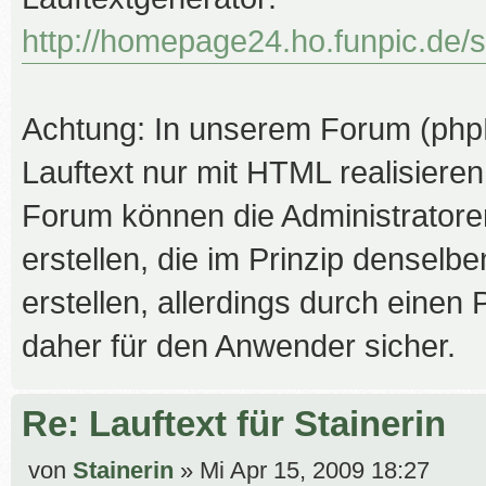
http://homepage24.ho.funpic.de/se
Achtung: In unserem Forum (phpB
Lauftext nur mit HTML realisiere
Forum können die Administrato
erstellen, die im Prinzip dense
erstellen, allerdings durch einen
daher für den Anwender sicher.
Re: Lauftext für Stainerin
B
von
Stainerin
»
Mi Apr 15, 2009 18:27