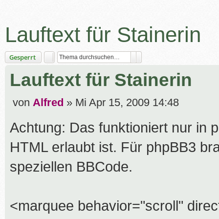
Lauftext für Stainerin
Suche
Erweiterte Suche
Gesperrt
Lauftext für Stainerin
B
von
Alfred
»
Mi Apr 15, 2009 14:48
e
Achtung: Das funktioniert nur in 
i
t
HTML erlaubt ist. Für phpBB3 br
r
speziellen BBCode.
a
g
<marquee behavior="scroll" direct