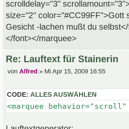
scrolldelay="3" scrollamount="3">
size="2" color="#CC99FF">Gott s
Gesicht -lachen mußt du selbst<
</font></marquee>
Re: Lauftext für Stainerin
B
von
Alfred
»
Mi Apr 15, 2009 16:55
e
i
t
CODE:
ALLES AUSWÄHLEN
r
<marquee behavior="scroll"
a
g
Lauftextgenerator: