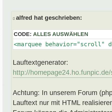
e
i
t
alfred hat geschrieben:
r
a
CODE:
ALLES AUSWÄHLEN
g
<marquee behavior="scroll" d
Lauftextgenerator:
http://homepage24.ho.funpic.de/s
Achtung: In unserem Forum (php
Lauftext nur mit HTML realisier