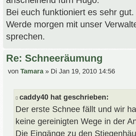
anscheinend fürn Hugo.
Bei euch funktioniert es sehr gut.
Werde morgen mit unser Verwalte
sprechen.
Re: Schneeräumung
B
von
Tamara
»
Di Jan 19, 2010 14:56
e
i
t
caddy40 hat geschrieben:
r
Der erste Schnee fällt und wir 
a
g
keine gereinigten Wege in der A
Die Eingänge zu den Stiegenhäu