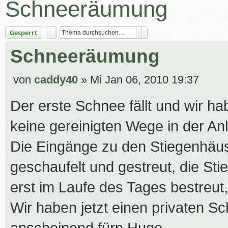
Schneeräumung
Suche
Erweiterte Suche
Gesperrt
Schneeräumung
B
von
caddy40
»
Mi Jan 06, 2010 19:37
e
Der erste Schnee fällt und wir h
i
t
keine gereinigten Wege in der An
r
Die Eingänge zu den Stiegenhäu
a
g
geschaufelt und gestreut, die St
erst im Laufe des Tages bestreut,
Wir haben jetzt einen privaten Sc