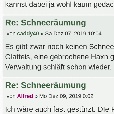
kannst dabei ja wohl kaum geda
Re: Schneeräumung
B
von
caddy40
»
Sa Dez 07, 2019 10:04
e
Es gibt zwar noch keinen Schnee,
i
t
Glatteis, eine gebrochene Haxn g
r
Verwaltung schläft schon wieder.
a
g
Re: Schneeräumung
B
von
Alfred
»
Mo Dez 09, 2019 0:02
e
Ich wäre auch fast gestürzt. DIe 
i