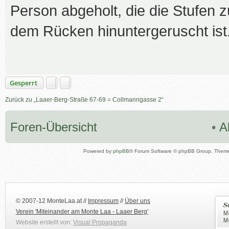
t
Person abgeholt, die die Stufen 
r
dem Rücken hinuntergeruscht ist
a
g
Gesperrt
Zurück zu „Laaer-Berg-Straße 67-69 = Collmanngasse 2“
Foren-Übersicht
•
A
Powered by
phpBB
® Forum Software © phpBB Group. Them
© 2007-12 MonteLaa.at //
Impressum
//
Über uns
Verein 'Miteinander am Monte Laa - Laaer Berg'
Website erstellt von:
Visual Propaganda