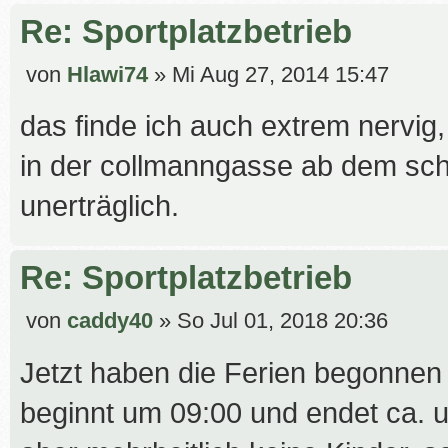
Re: Sportplatzbetrieb
B
von
Hlawi74
»
Mi Aug 27, 2014 15:47
e
das finde ich auch extrem nervig, 
i
t
in der collmanngasse ab dem sch
r
unerträglich.
a
g
Re: Sportplatzbetrieb
B
von
caddy40
»
So Jul 01, 2018 20:36
e
Jetzt haben die Ferien begonnen 
i
t
beginnt um 09:00 und endet ca. u
r