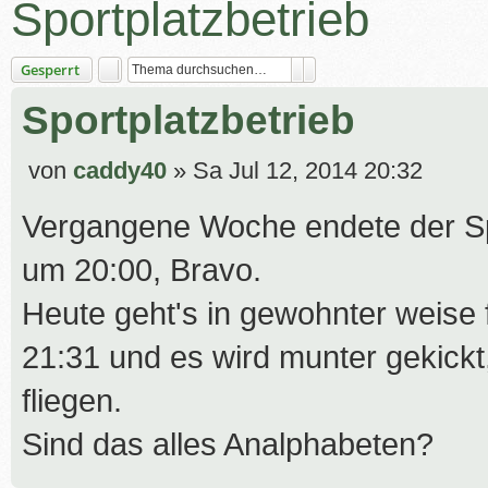
Sportplatzbetrieb
Suche
Erweiterte Suche
Gesperrt
Sportplatzbetrieb
B
von
caddy40
»
Sa Jul 12, 2014 20:32
e
Vergangene Woche endete der Sp
i
t
um 20:00, Bravo.
r
Heute geht's in gewohnter weise fl
a
g
21:31 und es wird munter gekickt
fliegen.
Sind das alles Analphabeten?