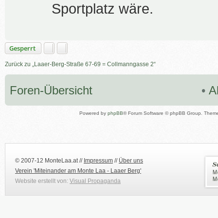
Sportplatz wäre.
Gesperrt
Zurück zu „Laaer-Berg-Straße 67-69 = Collmanngasse 2“
Foren-Übersicht
•
A
Powered by
phpBB
® Forum Software © phpBB Group. Them
© 2007-12 MonteLaa.at //
Impressum
//
Über uns
Verein 'Miteinander am Monte Laa - Laaer Berg'
Website erstellt von:
Visual Propaganda