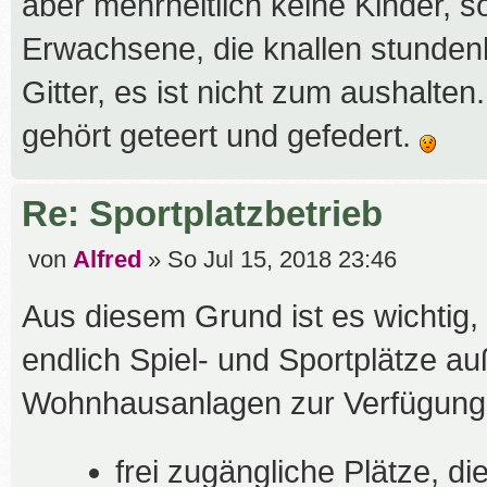
aber mehrheitlich keine Kinder, s
a
g
Erwachsene, die knallen stundenl
Gitter, es ist nicht zum aushalten
gehört geteert und gefedert.
Re: Sportplatzbetrieb
B
von
Alfred
»
So Jul 15, 2018 23:46
e
Aus diesem Grund ist es wichtig,
i
t
endlich Spiel- und Sportplätze au
r
Wohnhausanlagen zur Verfügung s
a
g
frei zugängliche Plätze, di