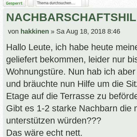
Suche
Erweiterte Suche
Gesperrt
NACHBARSCHAFTSHIL
B
von
hakkinen
»
Sa Aug 18, 2018 8:46
e
Hallo Leute, ich habe heute mei
i
t
geliefert bekommen, leider nur bi
r
Wohnungstüre. Nun hab ich abe
a
g
und bräuchte nun Hilfe um die Sit
Etage auf die Terrasse zu beförd
Gibt es 1-2 starke Nachbarn die 
unterstützen würden???
Das wäre echt nett.