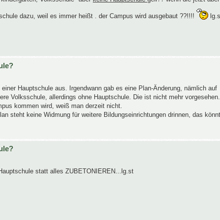
chule dazu, weil es immer heißt . der Campus wird ausgebaut ??!!!!
lg.s
ule?
einer Hauptschule aus. Irgendwann gab es eine Plan-Änderung, nämlich auf
ere Volksschule, allerdings ohne Hauptschule. Die ist nicht mehr vorgesehen.
mpus kommen wird, weiß man derzeit nicht.
n steht keine Widmung für weitere Bildungseinrichtungen drinnen, das könn
ule?
Hauptschule statt alles ZUBETONIEREN...lg.st