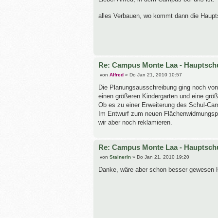
t
r
alles Verbauen, wo kommt dann die Haupts
a
g
Re: Campus Monte Laa - Hauptsch
B
von
Alfred
»
Do Jan 21, 2010 10:57
e
i
Die Planungsausschreibung ging noch von 
t
einen größeren Kindergarten und eine größ
r
a
Ob es zu einer Erweiterung des Schul-Ca
g
Im Entwurf zum neuen Flächenwidmungspla
wir aber noch reklamieren.
Re: Campus Monte Laa - Hauptsch
B
von
Stainerin
»
Do Jan 21, 2010 19:20
e
i
Danke, wäre aber schon besser gewesen 
t
r
a
g