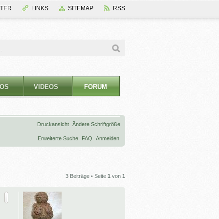
TER
LINKS
SITEMAP
RSS
OS
VIDEOS
FORUM
Druckansicht
Ändere Schriftgröße
Erweiterte Suche
FAQ
Anmelden
3 Beiträge • Seite
1
von
1