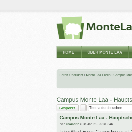
HOME
ÜBER MONTE LAA
Foren-Übersicht
‹
Monte Laa Foren
‹
Campus Mon
Campus Monte Laa - Haupts
Gesperrt
Campus Monte Laa - Hauptsch
B
von
Stainerin
»
Do Jan 21, 2010 9:46
e
i
Lieber Alfred, in dem Campus bei uns ist: